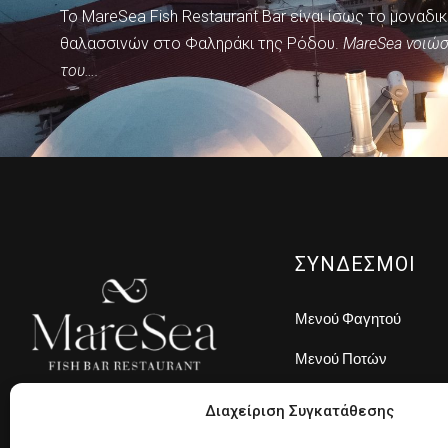
Το MareSea Fish Restaurant Bar είναι ίσως το μοναδι
θαλασσινών στο Φαληράκι της Ρόδου.
ΜareSea νοιώσ
του….
ΣΥΝΔΕΣΜΟΙ
Μενού Φαγητού
Μενού Ποτών
Για εμάς
Διαχείριση Συγκατάθεσης
Μας αρέσει η Θάλασσα.
Gallery