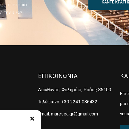
ΚΑΝΤΕ ΚΡΑΤΗ
κό εστιατόριο
ε την αύρα
ΕΠΙΚΟΙΝΩΝΙΑ
ΚΑ
Διέυθυνση: Φαληράκι, Ρόδος 85100
Επισ
Τηλέφωνο: +30 2241 086432
μια 
Email: maresea.gr@gmail.com
γευσ