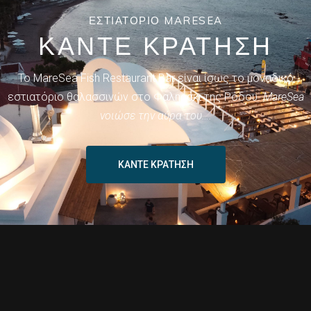
ΕΣΤΙΑΤΟΡΙΟ MARESEA
ΚΑΝΤΕ ΚΡΑΤΗΣΗ
Το MareSea Fish Restaurant Bar είναι ίσως το μοναδικό
εστιατόριο θαλασσινών στο Φαληράκι της Ρόδου.
ΜareSea
νοιώσε την αύρα του….
ΚΑΝΤΕ ΚΡΑΤΗΣΗ