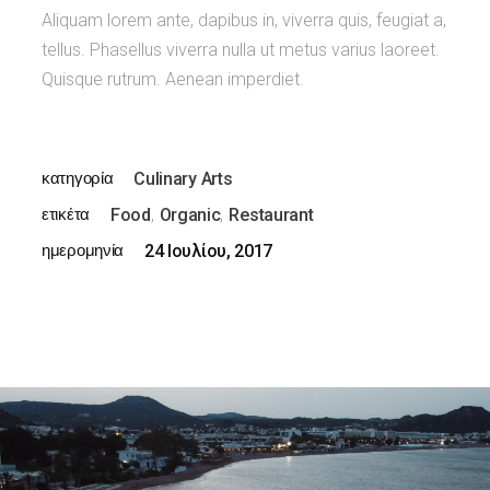
Aliquam lorem ante, dapibus in, viverra quis, feugiat a,
tellus. Phasellus viverra nulla ut metus varius laoreet.
Quisque rutrum. Aenean imperdiet.
κατηγορία
Culinary Arts
ετικέτα
Food
Organic
Restaurant
ημερομηνία
24 Ιουλίου, 2017